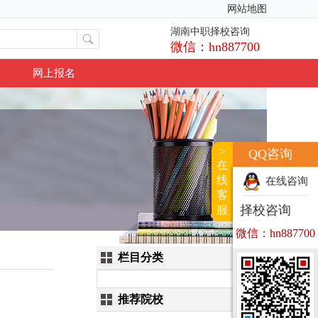
网站地图
湖南中职择校咨询
微信：hn887700
网上报名
>
QQ咨询
在
线
在线咨询
客
择校咨询
服
微信：hn887700
栏目分类
推荐院校