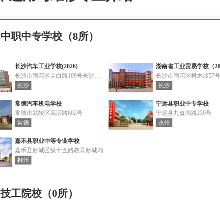
中职中专学校（8所）
长沙汽车工业学校(2026)
湖南省工业贸易学校（20
长沙市雨花区圭白路109号长沙职教基地
长沙市雨花区树木岭57
长沙
长沙
常德汽车机电学校
宁远县职业中专学校
常德市武陵区高泗路602号
宁远县九嶷南路259号
常德
永州
嘉禾县职业中等专业学校
嘉禾县新城区纵十五路教育新城内
郴州
技工院校（0所）