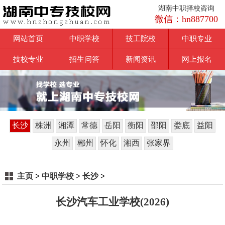
湖南中职择校咨询
微信：hn887700
网站首页
中职学校
技工院校
中职专业
技校专业
招生问答
新闻资讯
网上报名
长沙
株洲
湘潭
常德
岳阳
衡阳
邵阳
娄底
益阳
永州
郴州
怀化
湘西
张家界
主页
>
中职学校
>
长沙
>
长沙汽车工业学校(2026)