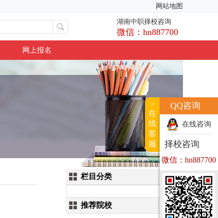
网站地图
湖南中职择校咨询
微信：hn887700
网上报名
>
QQ咨询
在
线
在线咨询
客
择校咨询
服
微信：hn887700
栏目分类
推荐院校