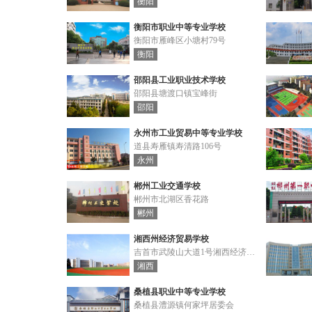
衡阳
衡阳市职业中等专业学校
衡阳市雁峰区小塘村79号
衡阳
邵阳县工业职业技术学校
邵阳县塘渡口镇宝峰街
邵阳
永州市工业贸易中等专业学校
道县寿雁镇寿清路106号
永州
郴州工业交通学校
郴州市北湖区香花路
郴州
湘西州经济贸易学校
吉首市武陵山大道1号湘西经济开发区
湘西
桑植县职业中等专业学校
桑植县澧源镇何家坪居委会