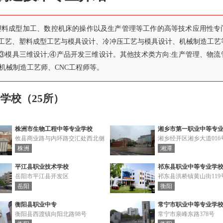
塑料成型加工、数控机床的操作以及生产管理等工作的高等技术应用性专
造工艺、塑料成型工艺与模具设计、冷冲压工艺与模具设计、机械制造工艺
③模具三维设计;④产品开发三维设计。其他技术类方向:生产管理、物流
机械制造工艺师、CNC工程师等。
学校（25所）
株洲市生物工程中等专业学校
湘乡市第一职业中等专
攸县商业路与内环路交汇处西北侧
湘乡经开区湘乡大道016
株洲
湘潭
平江县职业技术学校
祁东县职业中等专业学
岳阳市平江县开发区
祁东县洪桥镇黄山街119
岳阳
衡阳
衡阳县职业中专
常宁市职业中等专业学
衡阳县西渡镇向阳北路98号
常宁市泉峰东路378号