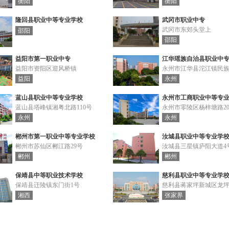
衡阳
衡阳
隆回县职业中等专业学校
武冈市职业中专
武冈市东郊头堂上
邵阳
邵阳
益阳市第一职业中专
江华瑶族自治县职业中
益阳市资阳区迎风桥镇
永州市江华县沱江镇民族
益阳
永州
蓝山县职业中等专业学校
永州市工商职业中等专
蓝山县塔峰镇湘粤北路110号
永州市零陵区杨梓塘路20
永州
永州
郴州市第一职业中等专业学校
汝城县职业中等专业学
郴州市苏仙区郴江路29号
汝城县三星镇庐阳大道4
郴州
郴州
保靖县中等职业技术学校
慈利县职业中等专业学
保靖县迁陵镇东门街1号
慈利县蒋家坪新城区龙
湘西
张家界