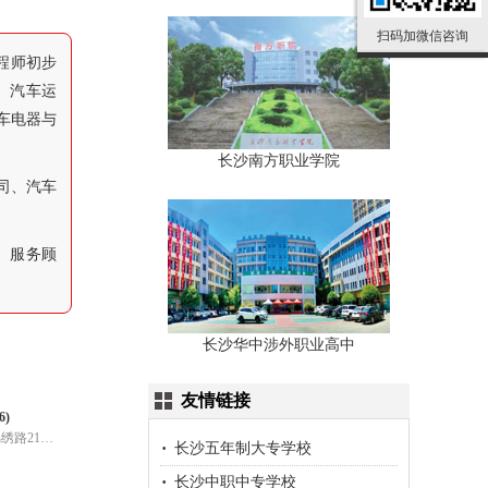
扫码加微信咨询
程师初步
、汽车运
车电器与
长沙南方职业学院
司、汽车
、服务顾
长沙华中涉外职业高中
友情链接
)
长沙县路口镇路口社区锦绣路215号
长沙五年制大专学校
长沙中职中专学校