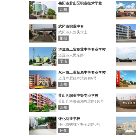
岳阳市君山区职业技术学校
岳阳
武冈市职业中专
武冈市东郊头堂上
邵阳
涟源市工贸职业中等专业学校
涟源市人民东路
娄底
永州市工业贸易中等专业学校
道县寿雁镇寿清路106号
永州
蓝山县职业中等专业学校
蓝山县塔峰镇湘粤北路110号
永州
怀化商业学校
怀化市鹤城区狮子岩路5号
怀化