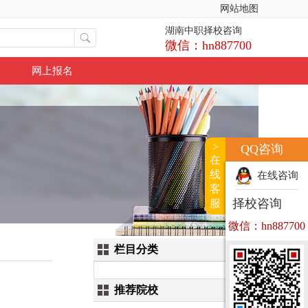
网站地图
湖南中职择校咨询
微信：hn887700
网上报名
>
QQ咨询
在
线
在线咨询
客
择校咨询
服
微信：hn887700
栏目分类
推荐院校