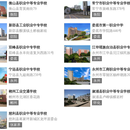
衡山县职业中等专业学校
常宁市职业中等专业学
衡山县育英南街79
常宁市泉峰东路378号
衡阳
衡阳
新邵县工业职业中专学校
娄底市第一职业中学
新邵县酿溪镇土桥杨家歧
娄底市学院路446号
邵阳
娄底
双峰县职业中专学校
江华瑶族自治县职业中
双峰县永丰街道复兴西路31号
永州市江华县沱江镇民族
娄底
永州
宁远县职业中专学校
永州市工商职业中等专
宁远县九嶷南路259号
永州市零陵区杨梓塘路20
永州
永州
郴州工业交通学校
溆浦县职业中等专业学
郴州市北湖区香花路
溆浦县卢峰镇横岩村
郴州
怀化
慈利县职业中等专业学校
慈利县蒋家坪新城区龙坪居委会
张家界