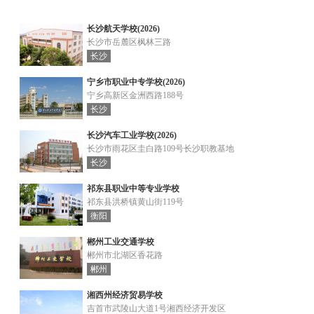
长沙航天学校(2026)
长沙市岳麓区枫林三路
长沙
宁乡市职业中专学校(2026)
宁乡高新区金洲西路188号
长沙
长沙汽车工业学校(2026)
长沙市雨花区圭白路109号长沙职教基地
长沙
祁东县职业中等专业学校
祁东县洪桥镇黄山街119号
衡阳
郴州工业交通学校
郴州市北湖区香花路
郴州
湘西州经济贸易学校
吉首市武陵山大道1号湘西经济开发区