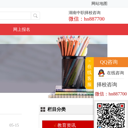
网站地图
湖南中职择校咨询
微信：hn887700
网上报名
>
QQ咨询
在
线
在线咨询
客
择校咨询
服
微信：hn887700
栏目分类
教育资讯
05-15