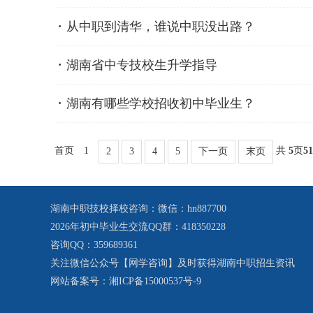
从中职到清华，谁说中职没出路？
湖南省中专技校生升学指导
湖南有哪些学校招收初中毕业生？
首页
1
共
5
页
51
2
3
4
5
下一页
末页
湖南中职技校择校咨询：微信：hn887700
2026年初中毕业生交流QQ群：418350228
咨询QQ：359689361
关注微信公众号【网学咨询】及时获得湖南中职招生资讯
网站备案号：
湘ICP备15000537号-9